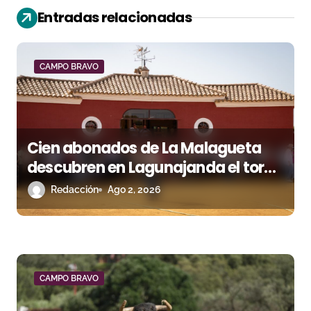
Entradas relacionadas
i
ó
CAMPO BRAVO
n
d
e
Cien abonados de La Malagueta
e
descubren en Lagunajanda el toro
que llegará a Málaga
n
Redacción
Ago 2, 2026
t
r
a
CAMPO BRAVO