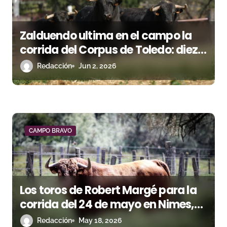
d
a
Zalduendo ultima en el campo la
s
corrida del Corpus de Toledo: diez
toros para una cita de máxima
Redacción
Jun 2, 2026
categoría
CAMPO BRAVO
Los toros de Robert Margé para la
corrida del 24 de mayo en Nimes,
en imágenes
Redacción
May 18, 2026