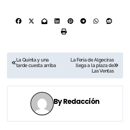
N
La Quinta y una
La Feria de Algeciras
tarde cuesta arriba
llega a la plaza de
a
Las Ventas
v
e
By
Redacción
g
a
c