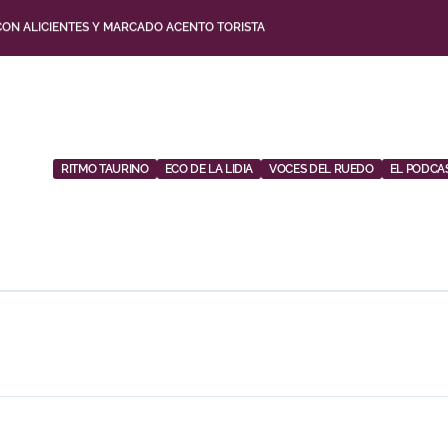
CON ALICIENTES Y MARCADO ACENTO TORISTA
BRE DE DESAFÍOS Y VARIEDAD GANADERA
UESTA POR LOS JÓVENES CON ENTRADAS DESDE UN EURO
SU TEMPORADA DE FIGURA Y EL PALCO NIEGA EL PREMIO A ROCA REY
RITMO TAURINO
ECO DE LA LIDIA
VOCES DEL RUEDO
EL PODCA
ITO’ SOBRESALE EN UNA NOCHE GRIS EN LAS VENTAS
 CUADRO DE HONOR DE LAS COLOMBINAS 2026
E TAUROEMOCIÓN EN HUESCA: «TODAS LAS FIGURAS DEL TOREO QUIEREN VENI
NO MARTÍN PARA SU REGRESO A HUESCA TRECE AÑOS DESPUÉS (IMÁGENES)
 LA CORRIDA DE SEIS REJONEADORES EN EL PUERTO DE SANTA MARÍA ESTA 