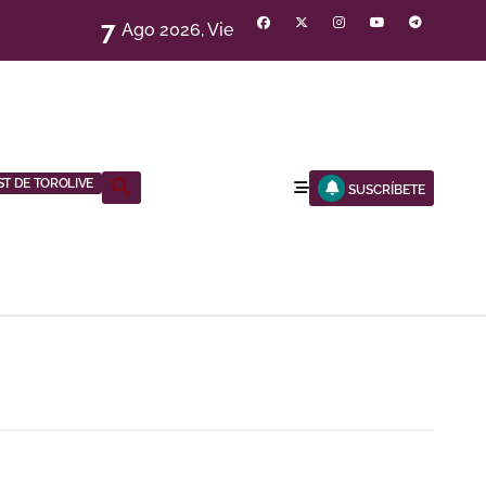
7
Ago 2026, Vie
ST DE TOROLIVE
Buscar:
SUSCRÍBETE
BOTÓN DE BÚSQUEDA
R A ESTA FERIA»
NOCHE