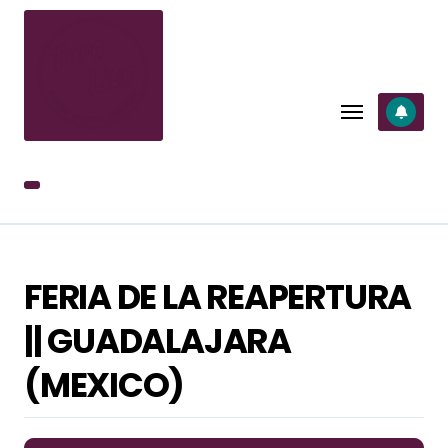
SALTAR
AL
CONTENIDO
FERIA DE LA REAPERTURA
|| GUADALAJARA
(MEXICO)