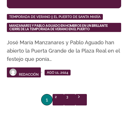
TEMPORADA DE VERANO || EL PUERTO DE SANTA MARÍA
MANZANARES Y PABLO AGUADO EN HOMBROS EN UN BRILLANTE
CIERRE DE LA TEMPORADA DE VERANO EN EL PUERTO
José María Manzanares y Pablo Aguado han
abierto la Puerta Grande de la Plaza Real en el
festejo que ponía…
AGO 11, 2024
REDACCIÓN
P
2
3
1
a
g