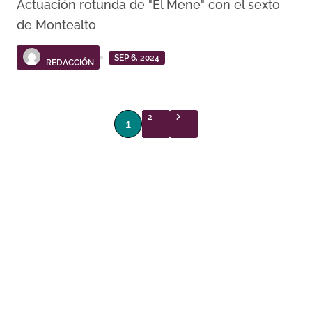
Actuación rotunda de "El Mene" con el sexto
de Montealto
SEP 6, 2024
REDACCIÓN
P
2
1
a
g
i
n
a
c