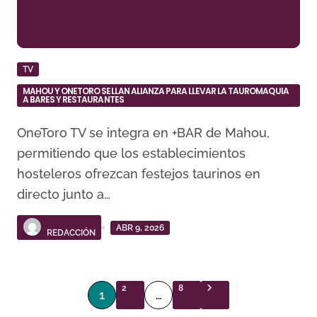
TV
MAHOU Y ONETORO SELLAN ALIANZA PARA LLEVAR LA TAUROMAQUIA
A BARES Y RESTAURANTES
OneToro TV se integra en +BAR de Mahou,
permitiendo que los establecimientos
hosteleros ofrezcan festejos taurinos en
directo junto a…
ABR 9, 2026
REDACCIÓN
P
2
8
1
…