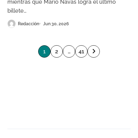
mientras que Mario Navas logra el último
billete…
Redacción
Jun 30, 2026
P
1
2
…
41
a
g
i
n
a
c