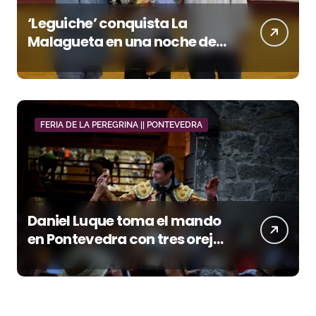
‘Leguiche’ conquista La
Malagueta en una noche de
recortes, emoción y gran
ambiente
FERIA DE LA PEREGRINA || PONTEVEDRA
Daniel Luque toma el mando
en Pontevedra con tres orejas
y una Puerta Grande de peso