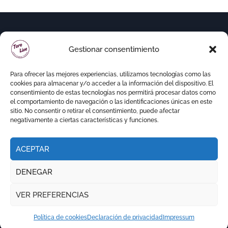
Gestionar consentimiento
Para ofrecer las mejores experiencias, utilizamos tecnologías como las
cookies para almacenar y/o acceder a la información del dispositivo. El
consentimiento de estas tecnologías nos permitirá procesar datos como
el comportamiento de navegación o las identificaciones únicas en este
sitio. No consentir o retirar el consentimiento, puede afectar
negativamente a ciertas características y funciones.
ACEPTAR
Copyright © Todos los derechos reservados
|
DENEGAR
Newspaperup
por
Themeansar
.
VER PREFERENCIAS
RITMO TAURINO
ECO DE LA LIDIA
VOCES DEL RUEDO
EL PODCAST DE TOROLIVE
Política de cookies
Declaración de privacidad
Impressum