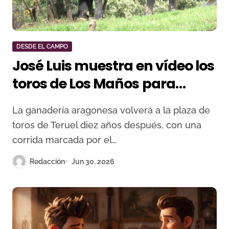
DESDE EL CAMPO
José Luis muestra en vídeo los
toros de Los Maños para
Teruel: “Vamos con el deseo
La ganadería aragonesa volverá a la plaza de
de honrar el nombre de Víctor
toros de Teruel diez años después, con una
Barrio”
corrida marcada por el…
Redacción
Jun 30, 2026