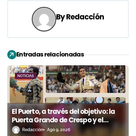
g
By
Redacción
a
c
i
Entradas relacionadas
ó
n
NOTICIAS
d
e
e
El Puerto, a través del objetivo: la
n
Puerta Grande de Crespo y el
aroma de Morante
Redacción
Ago 9, 2026
t