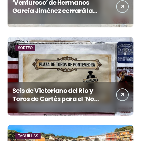
‘Venturoso’ de Hermanos
García Jiménez cerrará la
temporada de El Puerto
SORTEO
Seis de Victoriano del Río y
Toros de Cortés para el ‘No
Hay Localidades’ de esta
tarde en Pontevedra
TAQUILLAS