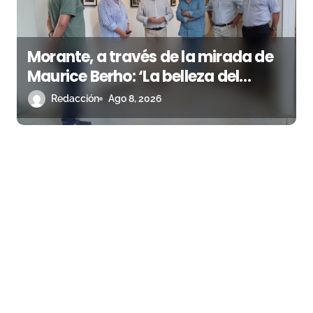
Morante, a través de la mirada de
Maurice Berho: ‘La belleza del
misterio’ llega a La Malagueta
Redacción
Ago 8, 2026