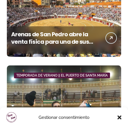
Arenas de San Pedro abre la
venta física para una de sus
grandes citas del verano
TEMPORADA DE VERANO || EL PUERTO DE SANTA MARÍA
Daniel Crespo reivindica su
Gestionar consentimiento
sitio con una gran faena y dos