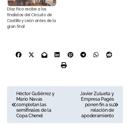
Díaz Pico recibe a los
finalistas del Circuito de
Castilla y León antes de la
gran final
N
Héctor Gutiérrez y
Javier Zulueta y
Mario Navas
Empresa Pagés
a
completan las
ponen fin a su
semifinales de la
relación de
v
Copa Chenel
apoderamiento
e