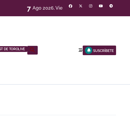
7
Ago 2026, Vie
ST DE TOROLIVE
Buscar:
SUSCRÍBETE
BOTÓN DE BÚSQUEDA
R A ESTA FERIA»
NOCHE