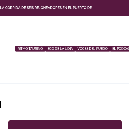
 LA CORRIDA DE SEIS REJONEADORES EN EL PUERTO DE SANTA MARÍA ESTA 
, ABRE LA FERIA DE LA ALBAHACA DE HUESCA
BRE DE DESAFÍOS Y VARIEDAD GANADERA
CON ALICIENTES Y MARCADO ACENTO TORISTA
RITMO TAURINO
ECO DE LA LIDIA
VOCES DEL RUEDO
EL PODCA
UESTA POR LOS JÓVENES CON ENTRADAS DESDE UN EURO
SU TEMPORADA DE FIGURA Y EL PALCO NIEGA EL PREMIO A ROCA REY
 CUADRO DE HONOR DE LAS COLOMBINAS 2026
ITO’ SOBRESALE EN UNA NOCHE GRIS EN LAS VENTAS
N
NO MARTÍN PARA SU REGRESO A HUESCA TRECE AÑOS DESPUÉS (IMÁGENES)
O Y DIEGO TEBAS EN UNA APERTURA DE LA ALBAHACA MARCADA POR EL BU