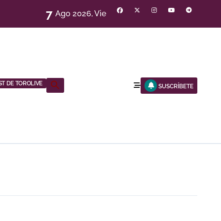
7
Ago 2026, Vie
NOCHE
ST DE TOROLIVE
Buscar:
SUSCRÍBETE
BOTÓN DE BÚSQUEDA
EN JUEGO DE LOS MAÑOS