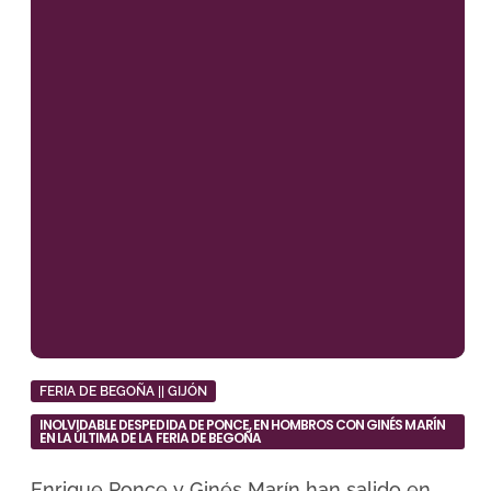
FERIA DE BEGOÑA || GIJÓN
INOLVIDABLE DESPEDIDA DE PONCE, EN HOMBROS CON GINÉS MARÍN
EN LA ÚLTIMA DE LA FERIA DE BEGOÑA
Enrique Ponce y Ginés Marín han salido en