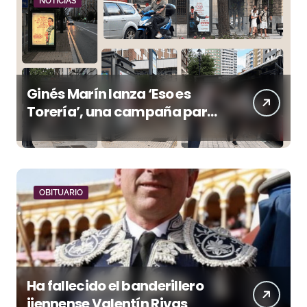
NOTICIAS
Ginés Marín lanza ‘Eso es
Torería’, una campaña para
reivindicar los valores del
toreo más allá del ruedo
OBITUARIO
Ha fallecido el banderillero
jiennense Valentín Rivas