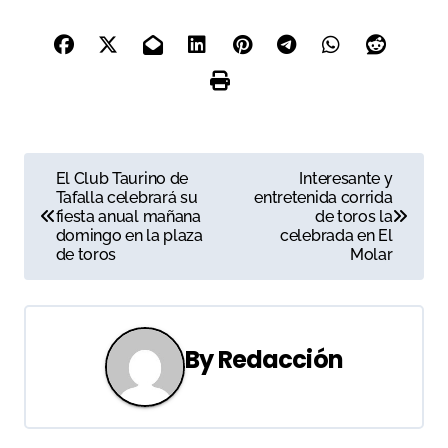
N
El Club Taurino de
Interesante y
Tafalla celebrará su
entretenida corrida
a
fiesta anual mañana
de toros la
domingo en la plaza
celebrada en El
v
de toros
Molar
e
g
By
Redacción
a
c