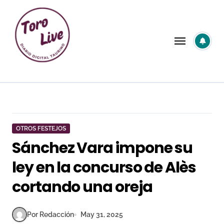
Saltar
al
contenido
OTROS FESTEJOS
Sánchez Vara impone su
ley en la concurso de Alès
cortando una oreja
Por Redacción
May 31, 2025