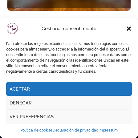
acento torista
Gestionar consentimiento
CARTELES
Para ofrecer las mejores experiencias, utilizamos tecnologías como las
cookies para almacenar y/o acceder a la información del dispositivo. El
consentimiento de estas tecnologías nos permitirá procesar datos como
el comportamiento de navegación o las identificaciones únicas en este
sitio. No consentir o retirar el consentimiento, puede afectar
Las Ventas diseña un
negativamente a ciertas características y funciones.
septiembre de desafíos y
variedad ganadera
ACEPTAR
DENEGAR
VER PREFERENCIAS
Política de cookies
Declaración de privacidad
Impressum