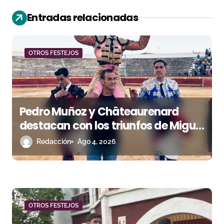
i
Entradas relacionadas
ó
n
OTROS FESTEJOS
d
e
e
Pedro Muñoz y Châteaurenard
n
destacan con los triunfos de Miguel
Andrades e Ismael Martín
Redacción
Ago 4, 2026
t
r
a
d
OTROS FESTEJOS