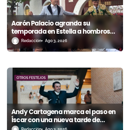
a
s
Aarón Palacio agranda su
temporada en Estella a hombros
junto a Guillermo Hermoso
Redacción
Ago 3, 2026
OTROS FESTEJOS
Andy Cartagena marca el paso en
Íscar con una nueva tarde de
triunfo
Redacción
Ago 3, 2026