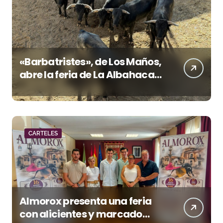
«Barbatristes», de Los Maños,
abre la feria de La Albahaca
de Huesca
CARTELES
Almorox presenta una feria
con alicientes y marcado