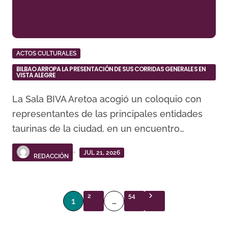
ACTOS CULTURALES
BILBAO ARROPA LA PRESENTACIÓN DE SUS CORRIDAS GENERALES EN
VISTA ALEGRE
La Sala BIVA Aretoa acogió un coloquio con
representantes de las principales entidades
taurinas de la ciudad, en un encuentro…
JUL 21, 2026
REDACCIÓN
P
2
54
1
…
a