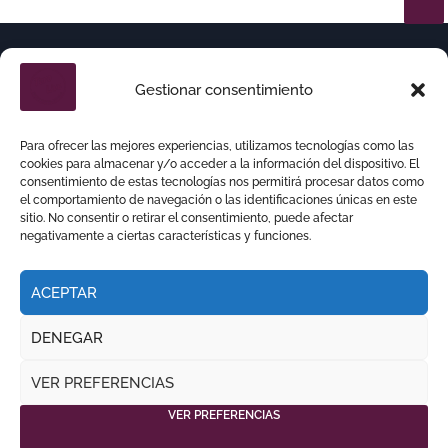
Gestionar consentimiento
Para ofrecer las mejores experiencias, utilizamos tecnologías como las
cookies para almacenar y/o acceder a la información del dispositivo. El
consentimiento de estas tecnologías nos permitirá procesar datos como
el comportamiento de navegación o las identificaciones únicas en este
sitio. No consentir o retirar el consentimiento, puede afectar
negativamente a ciertas características y funciones.
ACEPTAR
DENEGAR
Copyright © Todos los derechos reservados
|
VER PREFERENCIAS
por
.
NEWSPAPERUP
THEMEANSAR
VER PREFERENCIAS
RITMO TAURINO
ECO DE LA LIDIA
VOCES DEL RUEDO