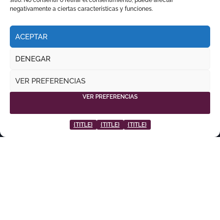
sitio. No consentir o retirar el consentimiento, puede afectar
negativamente a ciertas características y funciones.
ACEPTAR
DENEGAR
VER PREFERENCIAS
VER PREFERENCIAS
{TITLE}
{TITLE}
{TITLE}
Copyright © Todos los derechos reservados
|
por
.
NEWSPAPERUP
THEMEANSAR
RITMO TAURINO
ECO DE LA LIDIA
VOCES DEL RUEDO
EL PODCAST DE TOROLIVE