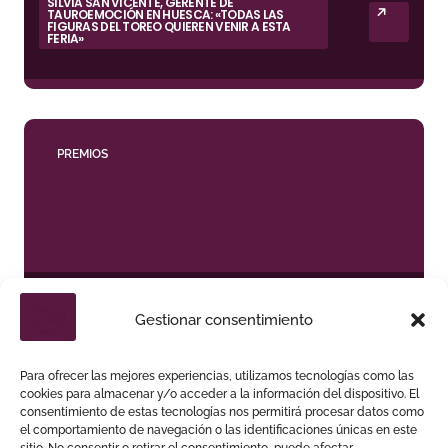
SILVIA SAN VICENTE, GERENTE DE
TAUROEMOCIÓN EN HUESCA: «TODAS LAS
FIGURAS DEL TOREO QUIEREN VENIR A ESTA
FERIA»
PREMIOS
DAVID DE MIRANDA REINA EN EL CUADRO DE
HONOR DE LAS COLOMBINAS 2026
Gestionar consentimiento
Para ofrecer las mejores experiencias, utilizamos tecnologías como las
cookies para almacenar y/o acceder a la información del dispositivo. El
consentimiento de estas tecnologías nos permitirá procesar datos como
el comportamiento de navegación o las identificaciones únicas en este