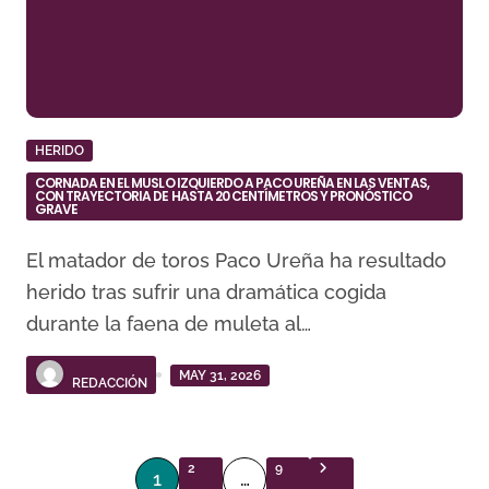
HERIDO
CORNADA EN EL MUSLO IZQUIERDO A PACO UREÑA EN LAS VENTAS,
CON TRAYECTORIA DE HASTA 20 CENTÍMETROS Y PRONÓSTICO
GRAVE
El matador de toros Paco Ureña ha resultado
herido tras sufrir una dramática cogida
durante la faena de muleta al…
MAY 31, 2026
REDACCIÓN
P
2
9
1
…