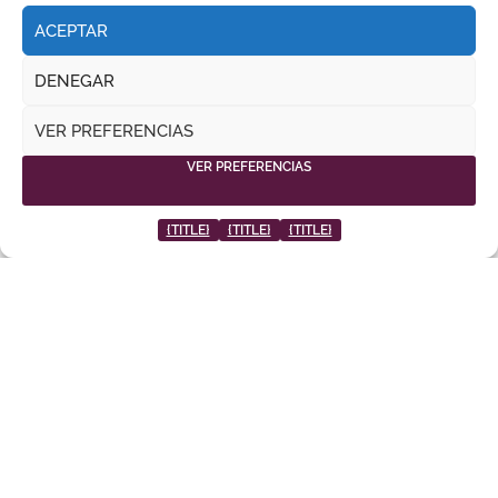
ACEPTAR
DENEGAR
TEMPORADA DE VERANO || EL PUERTO DE SANTA MARÍA
VER PREFERENCIAS
VER PREFERENCIAS
{TITLE}
{TITLE}
{TITLE}
DANIEL CRESPO REIVINDICA SU SITIO CON UNA
GRAN FAENA Y DOS OREJAS