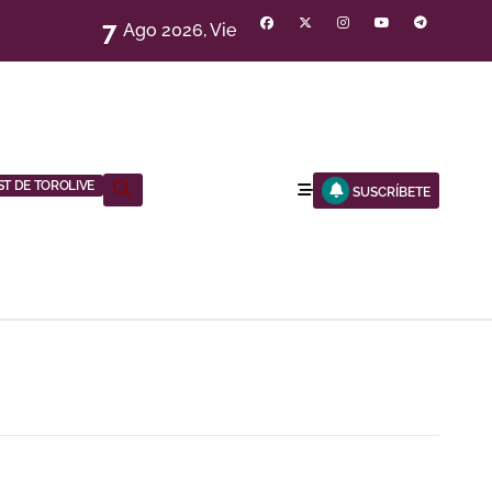
7
Ago 2026, Vie
ST DE TOROLIVE
Buscar:
SUSCRÍBETE
BOTÓN DE BÚSQUEDA
R A ESTA FERIA»
NOCHE