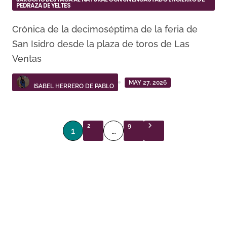
PEDRAZA DE YELTES
Crónica de la decimoséptima de la feria de
San Isidro desde la plaza de toros de Las
Ventas
MAY 27, 2026
ISABEL HERRERO DE PABLO
P
2
9
1
…
a
g
i
n