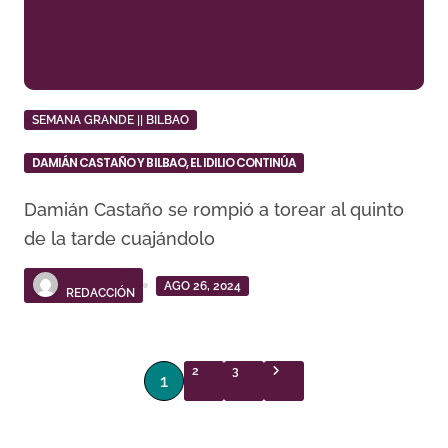
SEMANA GRANDE || BILBAO
DAMIÁN CASTAÑO Y BILBAO, EL IDILIO CONTINÚA
Damián Castaño se rompió a torear al quinto
de la tarde cuajándolo
AGO 26, 2024
REDACCIÓN
P
2
3
1
a