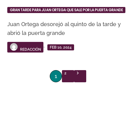
GRAN TARDE PARA JUAN ORTEGA QUE SALE POR LA PUERTA GRANDE
Juan Ortega desorejó al quinto de la tarde y
abrió la puerta grande
FEB 10, 2024
REDACCIÓN
P
2
1
a
g
i
n