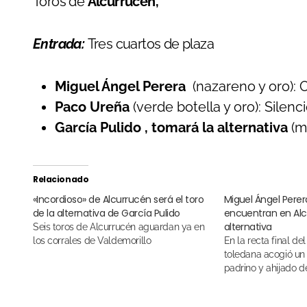
Toros de
Alcurrucén,
Entrada:
Tres cuartos de plaza
Miguel Ángel Perera
(nazareno y oro): O
Paco Ureña
(verde botella y oro): Silenc
García Pulido , tomará la alternativa
(m
Relacionado
«Incordioso» de Alcurrucén será el toro
Miguel Ángel Perer
de la alternativa de García Pulido
encuentran en Alc
alternativa
Seis toros de Alcurrucén aguardan ya en
los corrales de Valdemorillo
En la recta final del invierno, la ganadería
toledana acogió un
padrino y ahijado de