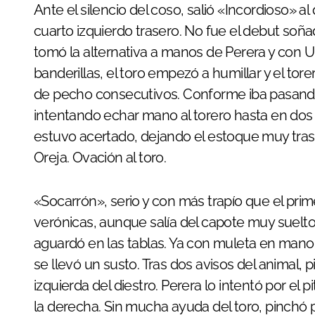
Ante el silencio del coso, salió «Incordioso» al que se le presenciaba una ligera cogerá en el
cuarto izquierdo trasero. No fue el debut soñ
tomó la alternativa a manos de Perera y con Ur
banderillas, el toro empezó a humillar y el to
de pecho consecutivos. Conforme iba pasando 
intentando echar mano al torero hasta en do
estuvo acertado, dejando el estoque muy traser
Oreja. Ovación al toro.
«Socarrón», serio y con más trapío que el prim
verónicas, aunque salía del capote muy suelto. T
aguardó en las tablas. Ya con muleta en mano,
se llevó un susto. Tras dos avisos del animal, pi
izquierda del diestro. Perera lo intentó por el 
la derecha. Sin mucha ayuda del toro, pinchó 