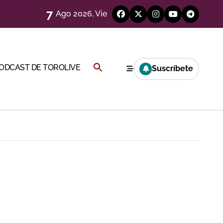
7
Ago 2026, Vie
eren venir a esta feria»
Buscar:
PODCAST DE TOROLIVE
Suscríbete
ágenes)
BOTÓN DE BÚSQUEDA
a CF
genes desde el campo)
a Rey