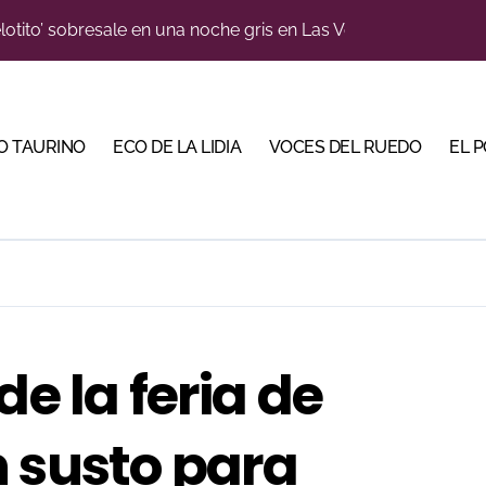
lotito’ sobresale en una noche gris en Las Ventas
e de Tauroemoción en Huesca: «Todas las figuras del toreo qui
n el cuadro de honor de las Colombinas 2026
O TAURINO
ECO DE LA LIDIA
VOCES DEL RUEDO
EL 
orino Martín para su regreso a Huesca trece años después (Im
blanquiazul con descuentos y una corrida homenaje al Málag
illeros en una feria que vuelve a mirar al futuro
cigrande para Morante y Manzanares en Illumbe (Vídeo e imá
 Almendralejo para impulsar la corrida de la Piedad
de la feria de
, gastronomía y talento de la tierra en La Malagueta
ma su temporada de figura y el palco niega el premio a Roc
 susto para