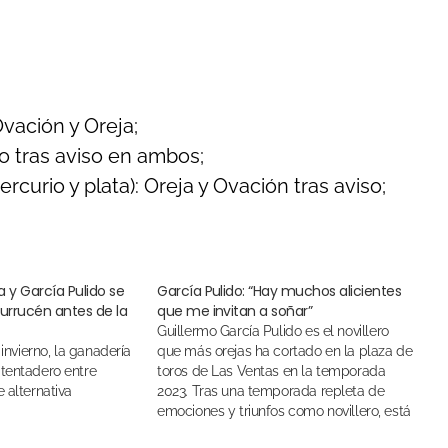
vación y Oreja;
io tras aviso en ambos;
ercurio y plata): Oreja y Ovación tras aviso;
a y García Pulido se
García Pulido: “Hay muchos alicientes
urrucén antes de la
que me invitan a soñar”
Guillermo García Pulido es el novillero
que más orejas ha cortado en la plaza de
 tentadero entre
toros de Las Ventas en la temporada
 alternativa
2023. Tras una temporada repleta de
emociones y triunfos como novillero, está
dispuesto a dar un paso más y