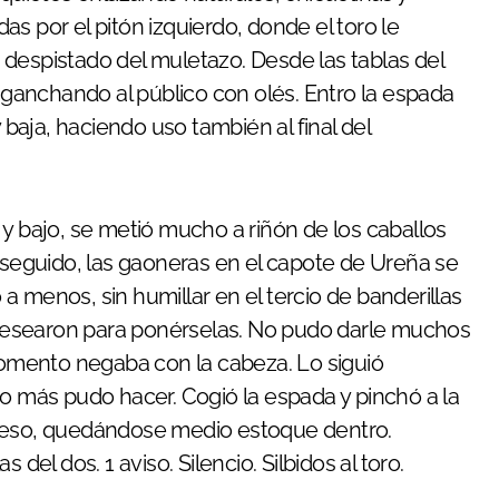
s por el pitón izquierdo, donde el toro le
despistado del muletazo. Desde las tablas del
anchando al público con olés. Entro la espada
aja, haciendo uso también al final del
bajo, se metió mucho a riñón de los caballos
o seguido, las gaoneras en el capote de Ureña se
o a menos, sin humillar en el tercio de banderillas
s desearon para ponérselas. No pudo darle muchos
mento negaba con la cabeza. Lo siguió
co más pudo hacer. Cogió la espada y pinchó a la
hueso, quedándose medio estoque dentro.
del dos. 1 aviso. Silencio. Silbidos al toro.