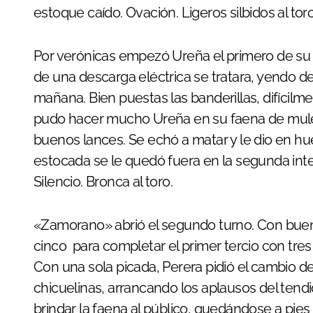
estoque caído. Ovación. Ligeros silbidos al toro
Por verónicas empezó Ureña el primero de su l
de una descarga eléctrica se tratara, yendo d
mañana. Bien puestas las banderillas, difícilm
pudo hacer mucho Ureña en su faena de muleta
buenos lances. Se echó a matar y le dio en hu
estocada se le quedó fuera en la segunda inten
Silencio. Bronca al toro.
«Zamorano» abrió el segundo turno. Con buenas
cinco para completar el primer tercio con tres 
Con una sola picada, Perera pidió el cambio de 
chicuelinas, arrancando los aplausos del tendi
brindar la faena al público, quedándose a pies