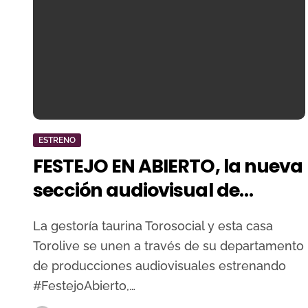
ESTRENO
FESTEJO EN ABIERTO, la nueva
sección audiovisual de
Torosocial y Torolive: Así es
La gestoría taurina Torosocial y esta casa
una tarde de vacas en Luceni
Torolive se unen a través de su departamento
de producciones audiovisuales estrenando
#FestejoAbierto,…