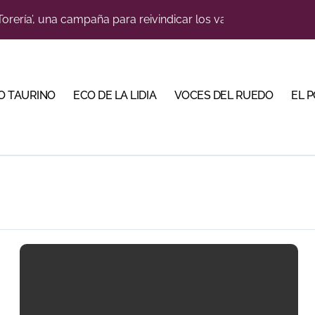
o jiennense Valentín Rivas
a una corrida de máxima seriedad para Ciudad Real (En Vídeo
s para la Semana Grande Donostiarra
O TAURINO
ECO DE LA LIDIA
VOCES DEL RUEDO
EL 
res Puertas Grandes de Madrid en una feria de alto nivel
 de Linares organiza una novillada en la plaza de toros de 
ve a Madrid en busca del premio que se le escapó en junio
scubrir al toro bravo como guardián de la biodiversidad
 en Parentis: su fractura aún no presenta consolidación
na corrida de gran trapío para la despedida de Víctor Puerto