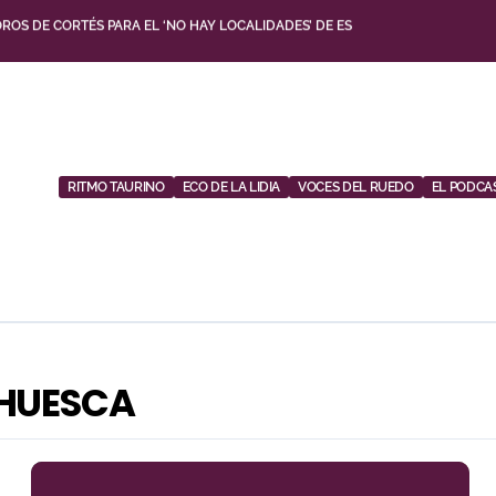
FINAL DEL CIRCUITO DE NOVILLADAS DE ANDALUCÍA EN MÁLAGA
ITIO CON UNA GRAN FAENA Y DOS OREJAS
VENTA FÍSICA PARA UNA DE SUS GRANDES CITAS DEL VERANO
TIVO: LA PUERTA GRANDE DE CRESPO Y EL AROMA DE MORANTE
RITMO TAURINO
ECO DE LA LIDIA
VOCES DEL RUEDO
EL PODCA
EN PONTEVEDRA CON TRES OREJAS Y UNA PUERTA GRANDE DE PESO
O ABREN LA PUERTA GRANDE EN UNA TARDE TRIUNFAL EN AZUAGA
GUETA EN UNA NOCHE DE RECORTES, EMOCIÓN Y GRAN AMBIENTE
 LA CUENTA ATRÁS DE SU FERIA CON LA RENOVACIÓN DE ABONOS
 HUESCA
CÍA JIMÉNEZ CERRARÁ LA TEMPORADA DE EL PUERTO