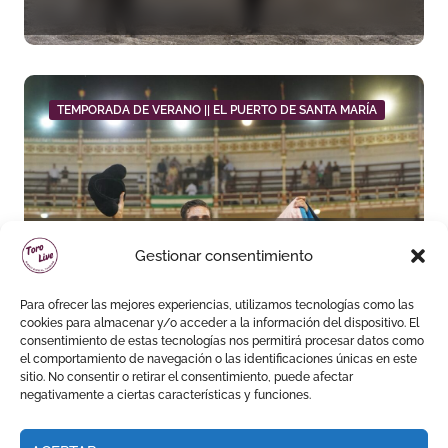
novilladas de Andalucía en
Málaga
TEMPORADA DE VERANO || EL PUERTO DE SANTA MARÍA
Daniel Crespo reivindica su
Gestionar consentimiento
sitio con una gran faena y dos
orejas
Para ofrecer las mejores experiencias, utilizamos tecnologías como las
cookies para almacenar y/o acceder a la información del dispositivo. El
consentimiento de estas tecnologías nos permitirá procesar datos como
el comportamiento de navegación o las identificaciones únicas en este
sitio. No consentir o retirar el consentimiento, puede afectar
negativamente a ciertas características y funciones.