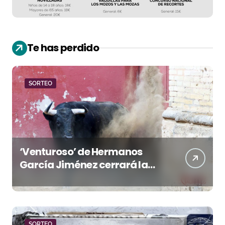
Te has perdido
SORTEO
‘Venturoso’ de Hermanos
García Jiménez cerrará la
temporada de El Puerto
SORTEO