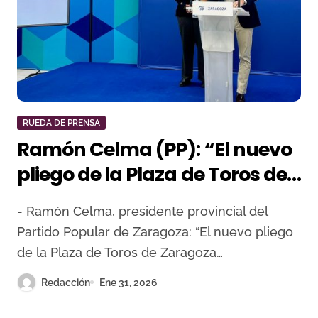
RUEDA DE PRENSA
Ramón Celma (PP): “El nuevo
pliego de la Plaza de Toros de
Zaragoza condena a La
- Ramón Celma, presidente provincial del
Misericordia a la
Partido Popular de Zaragoza: “El nuevo pliego
mediocridad”
de la Plaza de Toros de Zaragoza…
Redacción
Ene 31, 2026