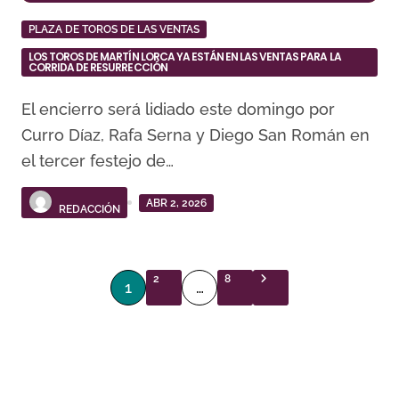
PLAZA DE TOROS DE LAS VENTAS
LOS TOROS DE MARTÍN LORCA YA ESTÁN EN LAS VENTAS PARA LA
CORRIDA DE RESURRECCIÓN
El encierro será lidiado este domingo por
Curro Díaz, Rafa Serna y Diego San Román en
el tercer festejo de…
ABR 2, 2026
REDACCIÓN
P
2
8
1
…
a
g
i