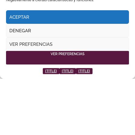
negativamente a ciertas características y funciones.
‘LEGUICHE’ CONQUISTA LA MALAGUETA EN UNA
NOCHE DE RECORTES, EMOCIÓN Y GRAN
AMBIENTE
ACEPTAR
DENEGAR
FERIA DE LA PEREGRINA || PONTEVEDRA
VER PREFERENCIAS
VER PREFERENCIAS
{TITLE}
{TITLE}
{TITLE}
DANIEL LUQUE TOMA EL MANDO EN
PONTEVEDRA CON TRES OREJAS Y UNA PUERTA
GRANDE DE PESO