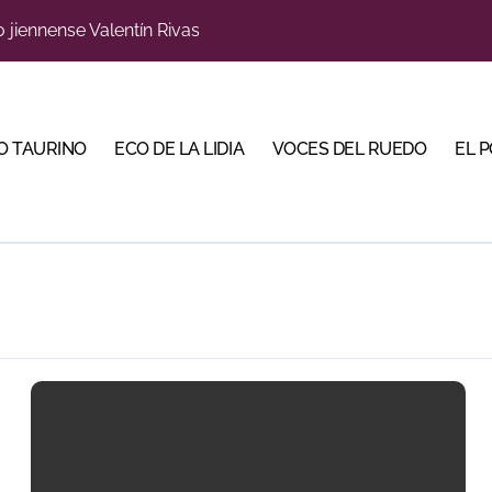
o jiennense Valentín Rivas
s para la Semana Grande Donostiarra
a una corrida de máxima seriedad para Ciudad Real (En Vídeo
O TAURINO
ECO DE LA LIDIA
VOCES DEL RUEDO
EL 
res Puertas Grandes de Madrid en una feria de alto nivel
 de Linares organiza una novillada en la plaza de toros de 
scubrir al toro bravo como guardián de la biodiversidad
ve a Madrid en busca del premio que se le escapó en junio
 en Parentis: su fractura aún no presenta consolidación
u idilio con el público en una Albahaca de máxima expectac
Torería’, una campaña para reivindicar los valores del toreo 