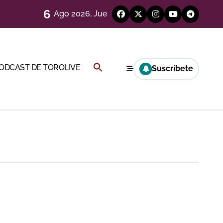
6
Ago 2026, Jue
)
Buscar:
PODCAST DE TOROLIVE
Suscríbete
BOTÓN DE BÚSQUEDA
Cambil
ión
más allá del ruedo