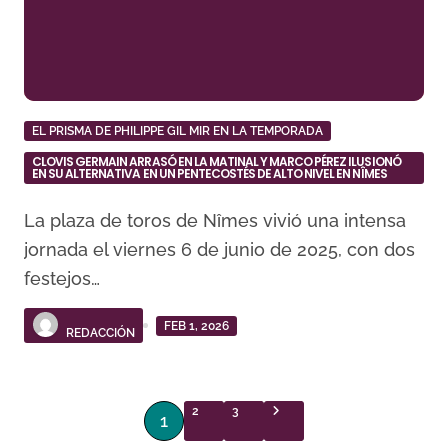
EL PRISMA DE PHILIPPE GIL MIR EN LA TEMPORADA
CLOVIS GERMAIN ARRASÓ EN LA MATINAL Y MARCO PÉREZ ILUSIONÓ
EN SU ALTERNATIVA EN UN PENTECOSTÉS DE ALTO NIVEL EN NÎMES
La plaza de toros de Nîmes vivió una intensa
jornada el viernes 6 de junio de 2025, con dos
festejos…
FEB 1, 2026
REDACCIÓN
P
2
3
1