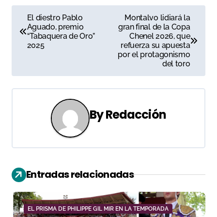
N
El diestro Pablo
Montalvo lidiará la
Aguado, premio
gran final de la Copa
a
“Tabaquera de Oro”
Chenel 2026, que
2025
refuerza su apuesta
v
por el protagonismo
del toro
e
g
a
By
Redacción
c
i
ó
Entradas relacionadas
n
d
EL PRISMA DE PHILIPPE GIL MIR EN LA TEMPORADA