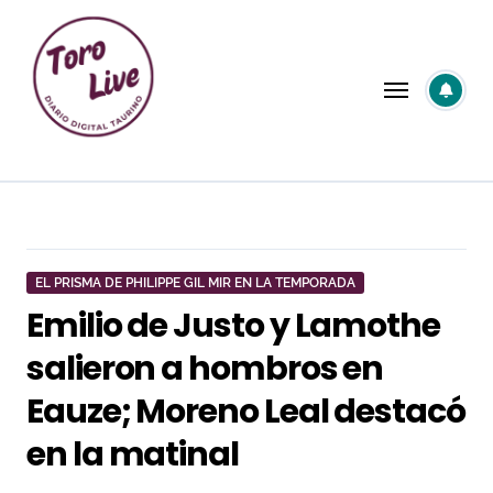
Saltar
al
contenido
EL PRISMA DE PHILIPPE GIL MIR EN LA TEMPORADA
Emilio de Justo y Lamothe
salieron a hombros en
Eauze; Moreno Leal destacó
en la matinal