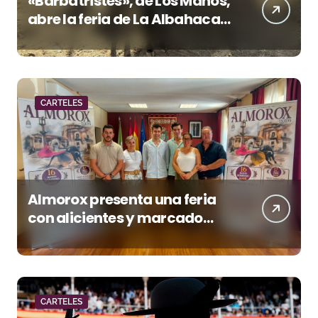
«Barbatristes», de Los Maños,
abre la feria de La Albahaca
de Huesca
CARTELES
Almorox presenta una feria
con alicientes y marcado
acento torista
CARTELES