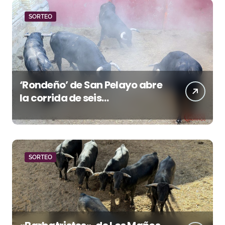
SORTEO
‘Rondeño’ de San Pelayo abre
la corrida de seis
rejoneadores en El Puerto de
Santa María esta noche
SORTEO