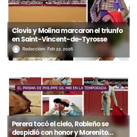
e
e
Clovis y Molina marcaron el triunfo
n
en Saint-Vincent-de-Tyrosse
t
Redacción
Feb 22, 2026
r
a
d
EL PRISMA DE PHILIPPE GIL MIR EN LA TEMPORADA
a
s
Perera tocó el cielo, Robleño se
despidió con honor y Morenito