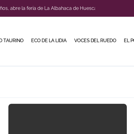
ños, abre la feria de La Albahaca de Huesca
a con alicientes y marcado acento torista
tiembre de desafíos y variedad ganadera
O TAURINO
ECO DE LA LIDIA
VOCES DEL RUEDO
EL 
 apuesta por los jóvenes con entradas desde un euro
ma su temporada de figura y el palco niega el premio a Roc
lotito’ sobresale en una noche gris en Las Ventas
n el cuadro de honor de las Colombinas 2026
e de Tauroemoción en Huesca: «Todas las figuras del toreo qui
orino Martín para su regreso a Huesca trece años después (Im
bre la corrida de seis rejoneadores en El Puerto de Santa Ma