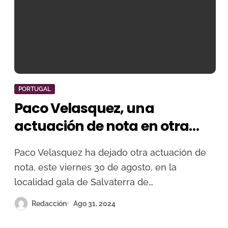
PORTUGAL
Paco Velasquez, una
actuación de nota en otra
emotiva despedida a Rui
Paco Velasquez ha dejado otra actuación de
Salvador en Salvaterra de
nota, este viernes 30 de agosto, en la
Magos
localidad gala de Salvaterra de…
Redacción
Ago 31, 2024