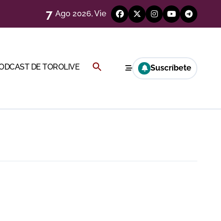
7
Ago 2026, Vie
Buscar:
PODCAST DE TOROLIVE
Suscríbete
BOTÓN DE BÚSQUEDA
a Rey
eren venir a esta feria»
ágenes)
ría esta noche