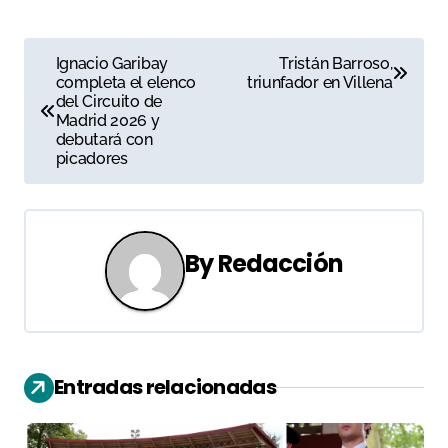
N
Ignacio Garibay
Tristán Barroso,
completa el elenco
triunfador en Villena
a
del Circuito de
Madrid 2026 y
v
debutará con
picadores
e
g
a
By
Redacción
c
i
ó
Entradas relacionadas
n