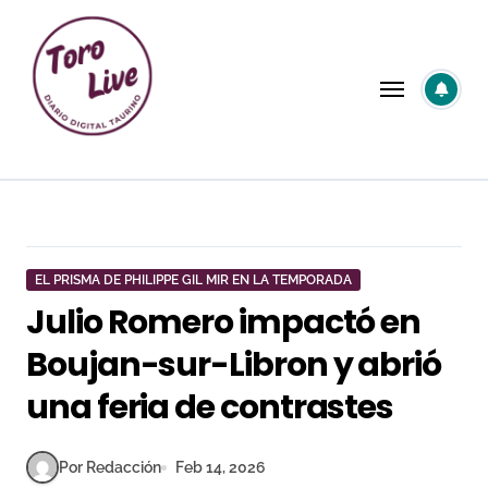
Saltar
al
contenido
EL PRISMA DE PHILIPPE GIL MIR EN LA TEMPORADA
Julio Romero impactó en
Boujan-sur-Libron y abrió
una feria de contrastes
Por Redacción
Feb 14, 2026