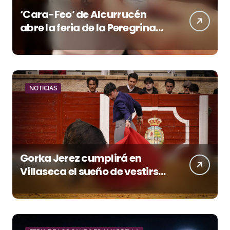
‘Cara-Feo’ de Alcurrucén
abre la feria de la Peregrina
en Pontevedra
NOTICIAS
Gorka Jerez cumplirá en
Villaseca el sueño de vestirse
de luces ante los suyos