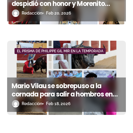
despidió con honor y Morenito
puntuó en una Madeleine marcada
Redacción
Feb 20, 2026
por el peso del toro
EL PRISMA DE PHILIPPE GIL MIR EN LA TEMPORADA
Mario Vilau se sobrepuso a la
cornada para salir a hombros en
una feria de Céret marcada por la
Redacción
Feb 18, 2026
lluvia y la emoción