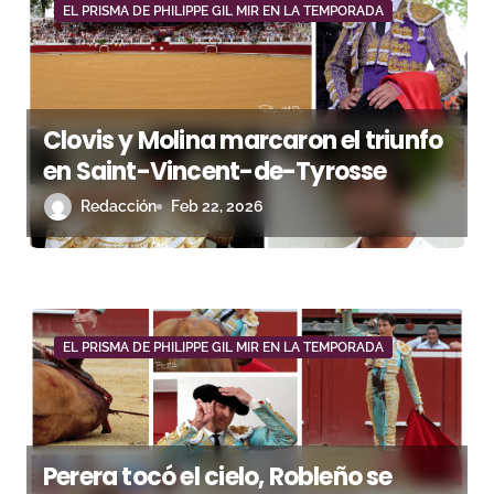
d
EL PRISMA DE PHILIPPE GIL MIR EN LA TEMPORADA
e
e
Clovis y Molina marcaron el triunfo
n
en Saint-Vincent-de-Tyrosse
t
Redacción
Feb 22, 2026
r
a
d
EL PRISMA DE PHILIPPE GIL MIR EN LA TEMPORADA
a
s
Perera tocó el cielo, Robleño se