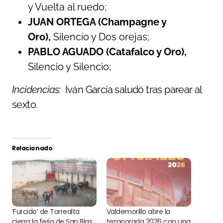
y Vuelta al ruedo;
JUAN ORTEGA (Champagne y
Oro),
Silencio y Dos orejas;
PABLO AGUADO (Catafalco y Oro),
Silencio y Silencio;
Incidencias:
Iván García saludó tras parear al
sexto.
Relacionado
‘Furcido’ de Torrealta
Valdemorillo abre la
cierra la feria de San Blas
temporada 2026 con una