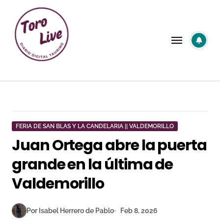
Saltar
al
contenido
FERIA DE SAN BLAS Y LA CANDELARIA || VALDEMORILLO
Juan Ortega abre la puerta
grande en la última de
Valdemorillo
Por Isabel Herrero de Pablo
Feb 8, 2026