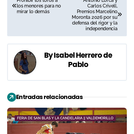
Prohibir los toros a
Antonio Lorca y
los menores para no
Carlos Crivell,
a
mirar lo demás
Premios Marcelino
Moronta 2026 por su
v
defensa del rigor y la
independencia
e
g
By
Isabel Herrero de
a
Pablo
c
i
ó
Entradas relacionadas
n
d
FERIA DE SAN BLAS Y LA CANDELARIA || VALDEMORILLO
e