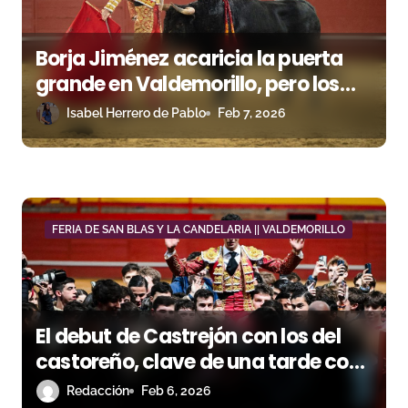
e
Borja Jiménez acaricia la puerta
n
grande en Valdemorillo, pero los
t
aceros frustran su triunfo
Isabel Herrero de Pablo
Feb 7, 2026
r
a
d
FERIA DE SAN BLAS Y LA CANDELARIA || VALDEMORILLO
a
s
El debut de Castrejón con los del
castoreño, clave de una tarde con
premio en Valdemorillo
Redacción
Feb 6, 2026