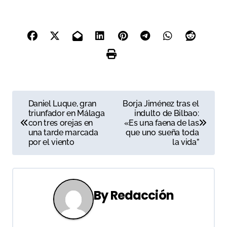
N
Daniel Luque, gran
Borja Jiménez tras el
triunfador en Málaga
indulto de Bilbao:
a
con tres orejas en
«Es una faena de las
una tarde marcada
que uno sueña toda
v
por el viento
la vida”
e
g
By
Redacción
a
c