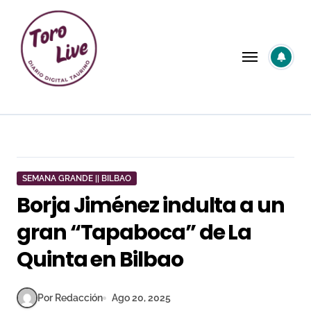
Saltar
al
contenido
SEMANA GRANDE || BILBAO
Borja Jiménez indulta a un
gran “Tapaboca” de La
Quinta en Bilbao
Por Redacción
Ago 20, 2025