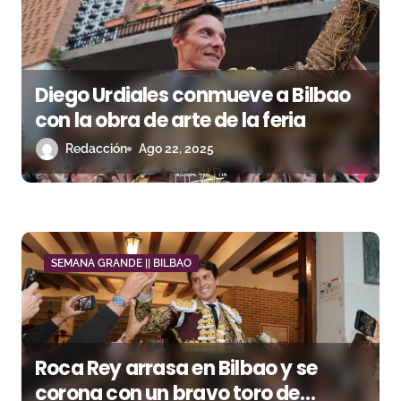
a
s
Diego Urdiales conmueve a Bilbao
con la obra de arte de la feria
Redacción
Ago 22, 2025
SEMANA GRANDE || BILBAO
Roca Rey arrasa en Bilbao y se
corona con un bravo toro de