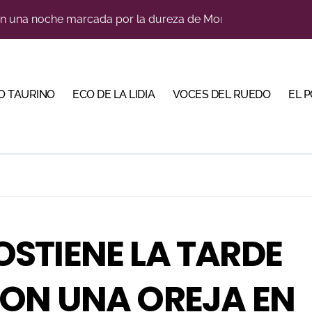
ca en una noche marcada por la dureza de Monteviejo
diano y Diego Tebas en una apertura de la Albahaca marcad
a Plaza Real y abre la Puerta Grande en El Puerto
O TAURINO
ECO DE LA LIDIA
VOCES DEL RUEDO
EL 
 Mir sobre el buen juego de Los Maños en el arranque de Hu
e a ganar terreno tras su paso por Madrid
a con alicientes y marcado acento torista
tiembre de desafíos y variedad ganadera
 apuesta por los jóvenes con entradas desde un euro
bre la corrida de seis rejoneadores en El Puerto de Santa Ma
OSTIENE LA TARDE
bella y sale reforzado junto a Manzanares y Morante
CON UNA OREJA EN