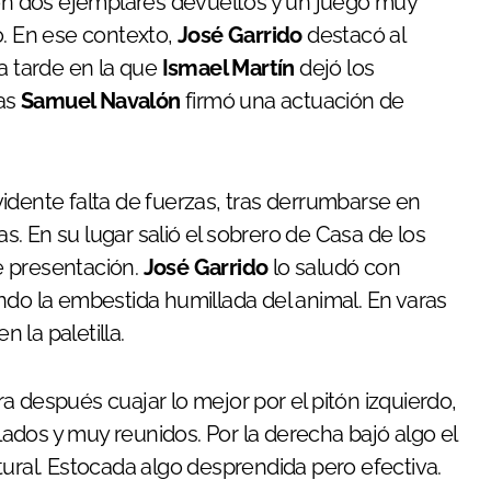
con dos ejemplares devueltos y un juego muy
o. En ese contexto,
José Garrido
destacó al
a tarde en la que
Ismael Martín
dejó los
as
Samuel Navalón
firmó una actuación de
idente falta de fuerzas, tras derrumbarse en
as. En su lugar salió el sobrero de Casa de los
de presentación.
José Garrido
lo saludó con
ndo la embestida humillada del animal. En varas
 la paletilla.
ara después cuajar lo mejor por el pitón izquierdo,
dos y muy reunidos. Por la derecha bajó algo el
tural. Estocada algo desprendida pero efectiva.