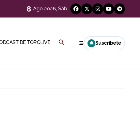
8
Ago 2026, Sáb
a por el buen juego de Los Maños
Buscar:
PODCAST DE TOROLIVE
Suscríbete
esca
BOTÓN DE BÚSQUEDA
ría esta noche