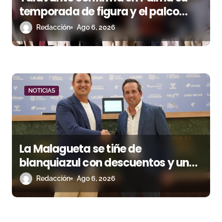
temporada de figura y el palco
niega el premio a Roca Rey
Redacción
Ago 6, 2026
NOTICIAS
La Malagueta se tiñe de
blanquiazul con descuentos y una
corrida homenaje al Málaga CF
Redacción
Ago 6, 2026