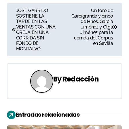
N
JOSÉ GARRIDO
Un toro de
SOSTIENE LA
Garcigrande y cinco
a
TARDE EN LAS
de Hnos. García
VENTAS CON UNA
Jiménez y Olga
v
OREJA EN UNA
Jiménez para la
CORRIDA SIN
corrida del Corpus
e
FONDO DE
en Sevilla
MONTALVO
g
a
c
By
Redacción
i
ó
n
Entradas relacionadas
d