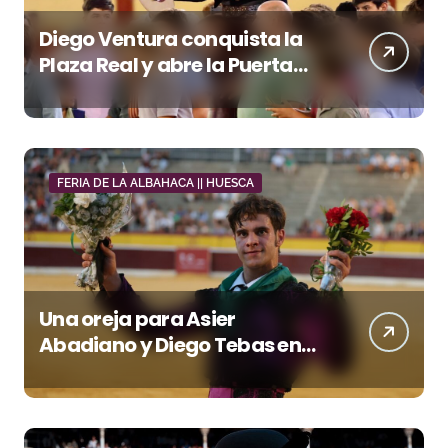
Diego Ventura conquista la
Plaza Real y abre la Puerta
Grande en El Puerto
FERIA DE LA ALBAHACA || HUESCA
Una oreja para Asier
Abadiano y Diego Tebas en
una apertura de la Albahaca
marcada por el buen juego
de Los Maños