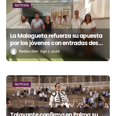
e
NOTICIAS
e
n
La Malagueta refuerza su apuesta
t
por los jóvenes con entradas desde
r
un euro
Redacción
Ago 7, 2026
a
d
a
NOTICIAS
s
Talavante confirma en Palma su