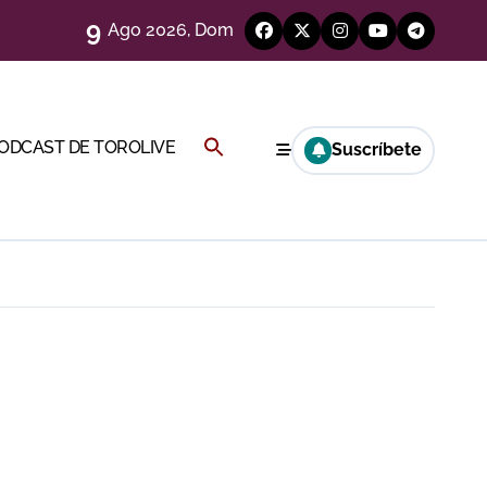
9
Ago 2026, Dom
eso
Buscar:
PODCAST DE TOROLIVE
Suscríbete
e
BOTÓN DE BÚSQUEDA
eria de Gor
y Hugo Tarbelli