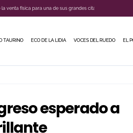
u sitio con una gran faena y dos orejas
bjetivo: la Puerta Grande de Crespo y el aroma de Morante
do en Pontevedra con tres orejas y una Puerta Grande de p
O TAURINO
ECO DE LA LIDIA
VOCES DEL RUEDO
EL 
Malagueta en una noche de recortes, emoción y gran ambient
iva la cuenta atrás de su feria con la renovación de abonos
ano abren la Puerta Grande en una tarde triunfal en Azuaga
ombros en el primer festejo de “La Almendra de Plata” de la F
ustons marcan la jornada con Julio Romero, Andy Cartagena 
egreso esperado a
García Jiménez cerrará la temporada de El Puerto
illante