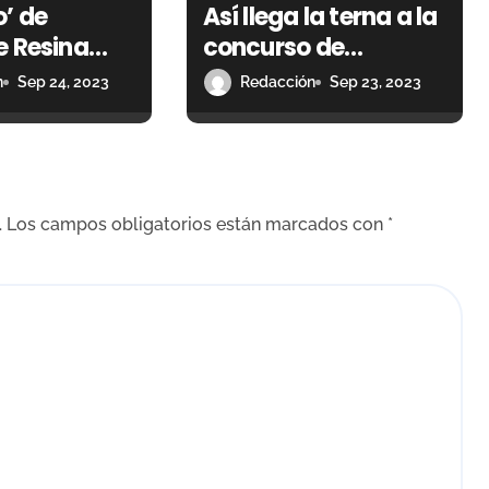
’ de
Así llega la terna a la
e Resina
concurso de
orrida
ganaderías de este
n
Sep 24, 2023
Redacción
Sep 23, 2023
 de
domingo en Las
as
Ventas
.
Los campos obligatorios están marcados con
*