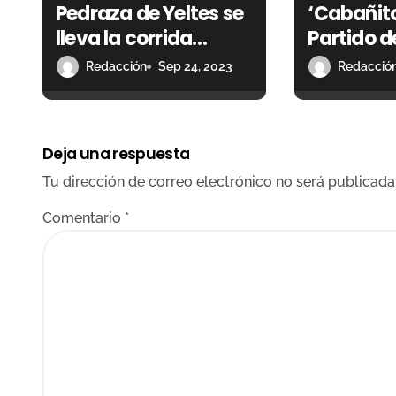
Pedraza de Yeltes se
‘Cabañito
e
lleva la corrida
Partido d
e
concurso en la que
abre la c
Redacción
Sep 24, 2023
Redacció
n
destaca Gómez del
concurso
Pilar
ganaderí
t
Deja una respuesta
r
Tu dirección de correo electrónico no será publicada
a
Comentario
*
d
a
s