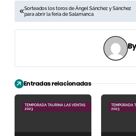
N
Sorteados los toros de Ángel Sánchez y Sánchez
para abrir la feria de Salamanca
a
v
e
B
g
a
c
Entradas relacionadas
i
ó
TEMPORADA TAURINA LAS VENTAS
TEMPORADA T
2023
2023
n
d