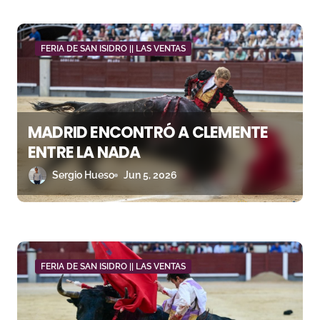
a
d
FERIA DE SAN ISIDRO || LAS VENTAS
a
s
MADRID ENCONTRÓ A CLEMENTE
ENTRE LA NADA
Sergio Hueso
Jun 5, 2026
FERIA DE SAN ISIDRO || LAS VENTAS