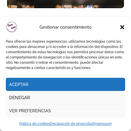
orejas
Gestionar consentimiento
FERIA DE LA PEREGRINA || PONTEVEDRA
Para ofrecer las mejores experiencias, utilizamos tecnologías como las
cookies para almacenar y/o acceder a la información del dispositivo. El
consentimiento de estas tecnologías nos permitirá procesar datos como
el comportamiento de navegación o las identificaciones únicas en este
sitio. No consentir o retirar el consentimiento, puede afectar
Daniel Luque toma el mando
negativamente a ciertas características y funciones.
en Pontevedra con tres orejas
y una Puerta Grande de peso
ACEPTAR
DENEGAR
OTROS FESTEJOS
VER PREFERENCIAS
Política de cookies
Declaración de privacidad
Impressum