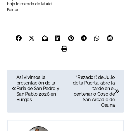
bajo la mirada de Muriel
Feiner
N
Así vivimos la
“Rezador”, de Julio
presentación de la
de la Puerta, abre la
a
Feria de San Pedro y
tarde en el
San Pablo 2026 en
centenario Coso de
v
Burgos
San Arcadio de
Osuna
e
g