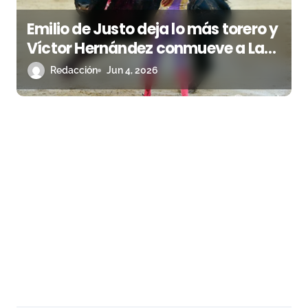
Emilio de Justo deja lo más torero y
Víctor Hernández conmueve a Las
Ventas en una exigente corrida de
Redacción
Jun 4, 2026
Jandilla y Santiago Domecq