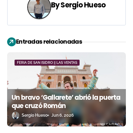
a
By
Sergio Hueso
c
i
ó
Entradas relacionadas
n
d
FERIA DE SAN ISIDRO || LAS VENTAS
e
e
Un bravo ‘Gallarete’ abrió la puerta
n
que cruzó Román
t
Sergio Hueso
Jun 6, 2026
r