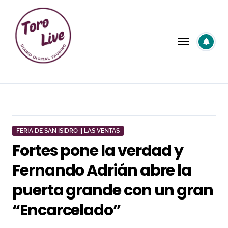
Saltar
al
contenido
FERIA DE SAN ISIDRO || LAS VENTAS
Fortes pone la verdad y
Fernando Adrián abre la
puerta grande con un gran
“Encarcelado”