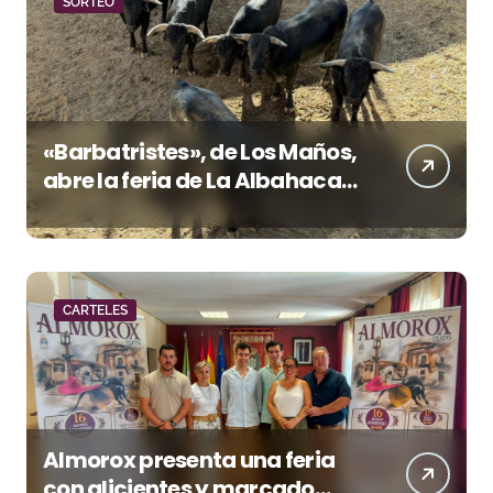
SORTEO
«Barbatristes», de Los Maños,
abre la feria de La Albahaca
de Huesca
CARTELES
Almorox presenta una feria
con alicientes y marcado