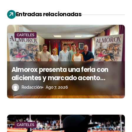
ó
Entradas relacionadas
n
d
CARTELES
e
e
n
Almorox presenta una feria con
alicientes y marcado acento
t
torista
Redacción
Ago 7, 2026
r
a
d
a
CARTELES