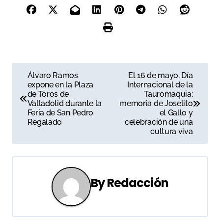
N
Álvaro Ramos
El 16 de mayo, Día
expone en la Plaza
Internacional de la
a
de Toros de
Tauromaquia:
Valladolid durante la
memoria de Joselito
v
Feria de San Pedro
el Gallo y
Regalado
celebración de una
e
cultura viva
g
a
By
Redacción
c
i