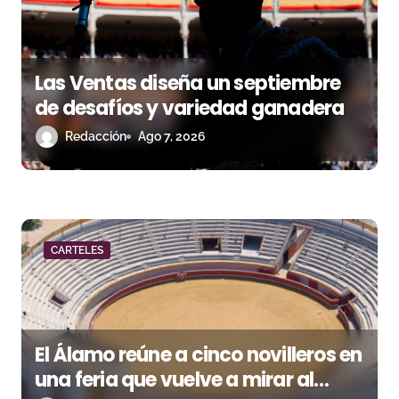
s
Las Ventas diseña un septiembre
de desafíos y variedad ganadera
Redacción
Ago 7, 2026
CARTELES
El Álamo reúne a cinco novilleros en
una feria que vuelve a mirar al