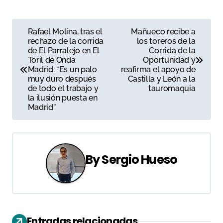
N
Rafael Molina, tras el
Mañueco recibe a
rechazo de la corrida
los toreros de la
a
de El Parralejo en El
Corrida de la
Toril de Onda
Oportunidad y
v
Madrid: “Es un palo
reafirma el apoyo de
muy duro después
Castilla y León a la
e
de todo el trabajo y
tauromaquia
la ilusión puesta en
g
Madrid”
a
c
By
Sergio Hueso
i
ó
n
Entradas relacionadas