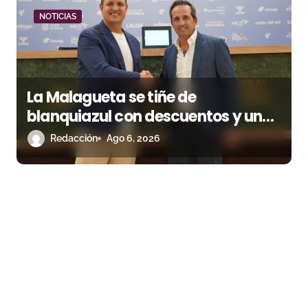
NOTICIAS
La Malagueta se tiñe de
blanquiazul con descuentos y una
corrida homenaje al Málaga CF
Redacción
Ago 6, 2026