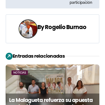
participación
e
g
a
By
Rogelio Burnao
c
i
ó
Entradas relacionadas
n
d
NOTICIAS
e
e
La Malagueta refuerza su apuesta
n