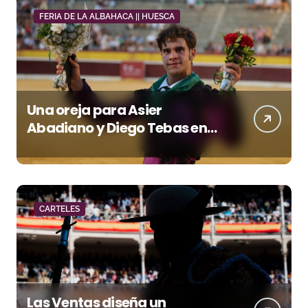
FERIA DE LA ALBAHACA || HUESCA
Una oreja para Asier
Abadiano y Diego Tebas en
una apertura de la Albahaca
marcada por el buen juego
de Los Maños
CARTELES
Las Ventas diseña un