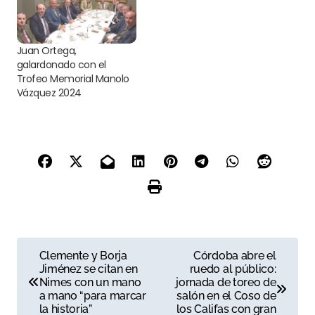
Juan Ortega,
galardonado con el
Trofeo Memorial Manolo
Vázquez 2024
N
Clemente y Borja
Córdoba abre el
Jiménez se citan en
ruedo al público:
a
Nimes con un mano
jornada de toreo de
a mano “para marcar
salón en el Coso de
v
la historia”
los Califas con gran