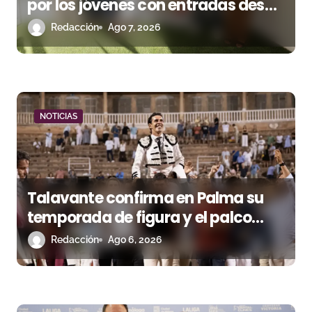
por los jóvenes con entradas desde
t
un euro
Redacción
Ago 7, 2026
r
a
d
NOTICIAS
a
s
Talavante confirma en Palma su
temporada de figura y el palco
niega el premio a Roca Rey
Redacción
Ago 6, 2026