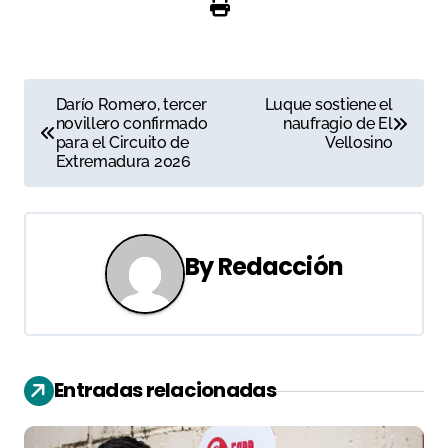
N
Darío Romero, tercer
Luque sostiene el
novillero confirmado
naufragio de El
a
para el Circuito de
Vellosino
Extremadura 2026
v
e
g
By
Redacción
a
c
i
Entradas relacionadas
ó