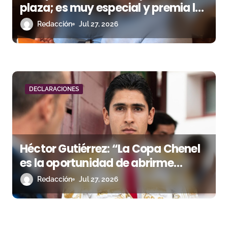
plaza; es muy especial y premia los
resultados”
Redacción
Jul 27, 2026
DECLARACIONES
Héctor Gutiérrez: “La Copa Chenel
es la oportunidad de abrirme
camino en España”
Redacción
Jul 27, 2026