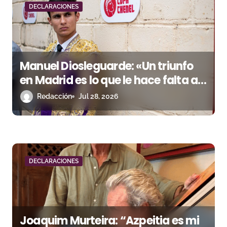
n
DECLARACIONES
d
e
Manuel Diosleguarde: «Un triunfo
e
en Madrid es lo que le hace falta a
n
mi carrera»
Redacción
Jul 28, 2026
t
r
a
DECLARACIONES
d
a
s
Joaquim Murteira: “Azpeitia es mi