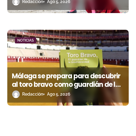
le escapó en junio
Redacción
Ago 5, 2026
NOTICIAS
Málaga se prepara para descubrir
al toro bravo como guardián de la
biodiversidad
Redacción
Ago 5, 2026