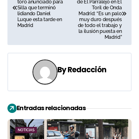
a
toro anunciado para
de El Parralejo en El
Silla que terminó
Toril de Onda
v
lidiando Daniel
Madrid: “Es un palo
Luque esta tarde en
muy duro después
e
Madrid
de todo el trabajo y
la ilusión puesta en
g
Madrid”
a
c
By
Redacción
i
ó
n
Entradas relacionadas
d
e
NOTICIAS