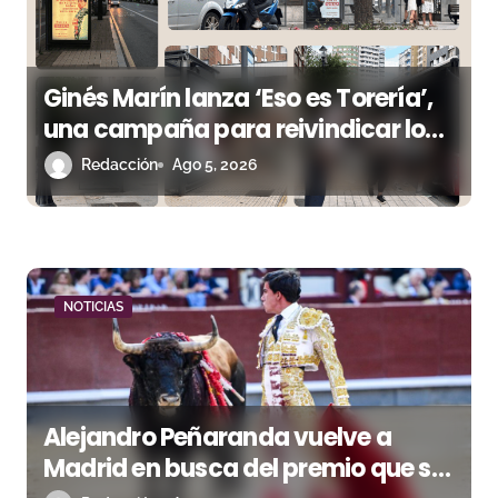
e
n
t
Ginés Marín lanza ‘Eso es Torería’,
una campaña para reivindicar los
r
valores del toreo más allá del ruedo
Redacción
Ago 5, 2026
a
d
a
NOTICIAS
s
Alejandro Peñaranda vuelve a
Madrid en busca del premio que se