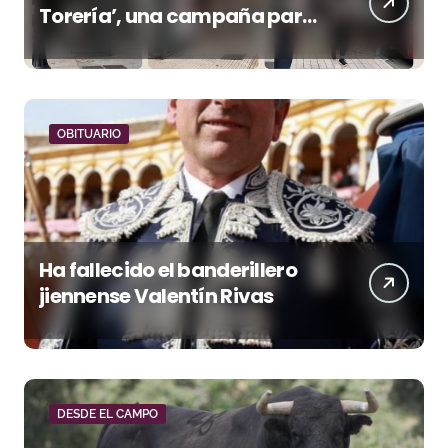
Torería’, una campaña para
reivindicar los valores del
toreo más allá del ruedo
OBITUARIO
Ha fallecido el banderillero
jiennense Valentín Rivas
DESDE EL CAMPO