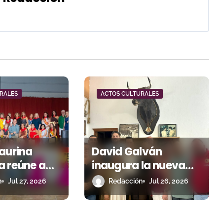
RALES
ACTOS CULTURALES
aurina
David Galván
a reúne a
inaugura la nueva
s y
sede de la Peña Toro
n
Jul 27, 2026
Redacción
Jul 26, 2026
es en la
del Aguardiente de
ón de su
San Roque
ersario