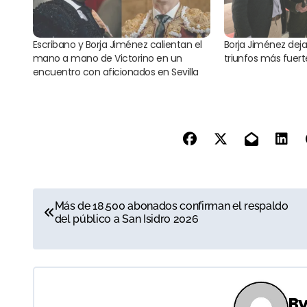
Escribano y Borja Jiménez calientan el
Borja Jiménez deja 
mano a mano de Victorino en un
triunfos más fuerte
encuentro con aficionados en Sevilla
N
Más de 18.500 abonados confirman el respaldo
del público a San Isidro 2026
a
v
e
B