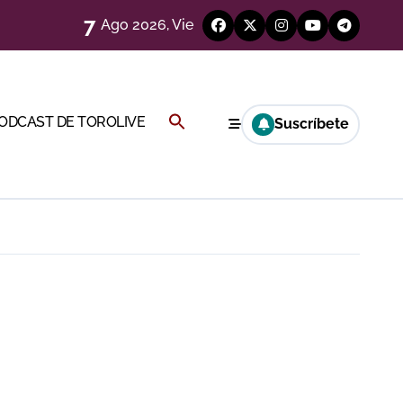
7
Ago 2026, Vie
Buscar:
PODCAST DE TOROLIVE
Suscríbete
a Rey
BOTÓN DE BÚSQUEDA
eren venir a esta feria»
ágenes)
ría esta noche