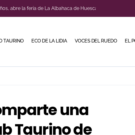
a con alicientes y marcado acento torista
tiembre de desafíos y variedad ganadera
 apuesta por los jóvenes con entradas desde un euro
O TAURINO
ECO DE LA LIDIA
VOCES DEL RUEDO
EL 
ma su temporada de figura y el palco niega el premio a Roc
lotito’ sobresale en una noche gris en Las Ventas
n el cuadro de honor de las Colombinas 2026
e de Tauroemoción en Huesca: «Todas las figuras del toreo qui
orino Martín para su regreso a Huesca trece años después (Im
comparte una
bre la corrida de seis rejoneadores en El Puerto de Santa Ma
ub Taurino de