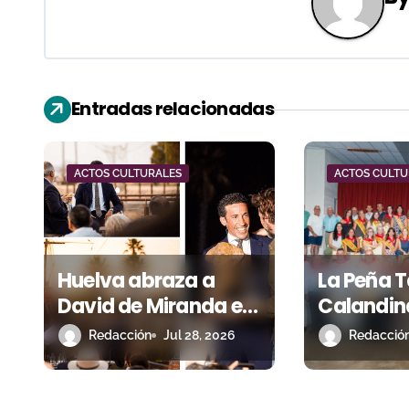
g
a
c
Entradas relacionadas
i
ó
ACTOS CULTURALES
ACTOS CULTU
n
d
e
Huelva abraza a
La Peña T
e
David de Miranda en
Calandin
sus diez años de
sus reina
n
Redacción
Jul 28, 2026
Redacció
alternativa
president
t
celebraci
50.º aniv