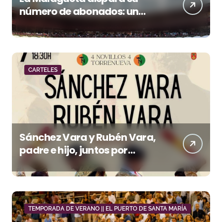
número de abonados: un
32,3% más en el año del 150
aniversario
CARTELES
Sánchez Vara y Rubén Vara,
padre e hijo, juntos por
primera vez en su pueblo
TEMPORADA DE VERANO || EL PUERTO DE SANTA MARÍA