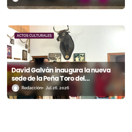
ACTOS CULTURALES
David Galván inaugura la nueva
sede de la Peña Toro del
Aguardiente de San Roque
Redacción
Jul 26, 2026