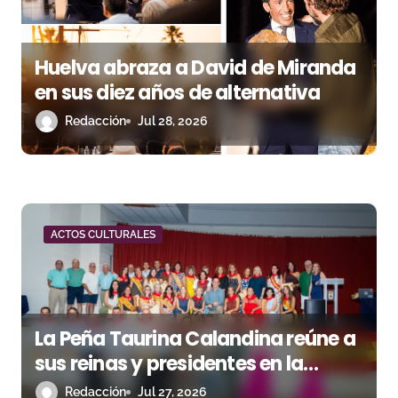
e
n
Huelva abraza a David de Miranda
t
en sus diez años de alternativa
r
Redacción
Jul 28, 2026
a
d
a
ACTOS CULTURALES
s
La Peña Taurina Calandina reúne a
sus reinas y presidentes en la
celebración de su 50.º aniversario
Redacción
Jul 27, 2026