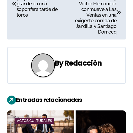
a
grande en una
Víctor Hernández
soporífera tarde de
conmueve a Las
v
toros
Ventas en una
exigente corrida de
e
Jandilla y Santiago
Domecq
g
a
c
By
Redacción
i
ó
n
Entradas relacionadas
d
e
ACTOS CULTURALES