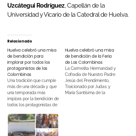
Uzcátegui Rodríguez
, Capellán de la
Universidad y Vicario de la Catedral de Huelva.
Relacionado
Huelva celebró una misa
Huelva celebró una misa
de bendición para
de bendición de la Feria
implorar por todos los
de Las Colombinas
protagonistas de las
La Carmelita Hermandad y
Colombinas
Cofradía de Nuestro Padre
Una tradición que cumple
Jesús del Prendimiento,
más de una década y que
Traicionado por Judas; y
una temporada más
María Santísima de la
implora por la bendición de
Estrella, entregó a los
todos los protagonistas de
novilleros que abren Las
la Feria Taurina
Colombinas una “insignia
de oro” con la imagen de la
Virgen