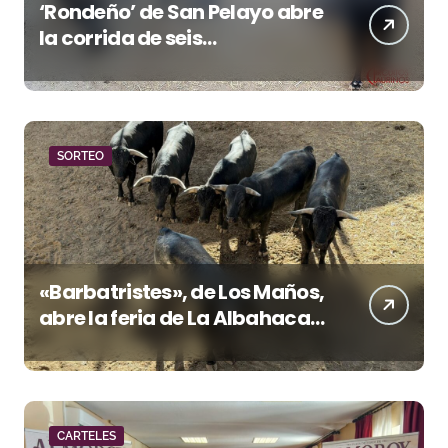
‘Rondeño’ de San Pelayo abre
la corrida de seis
rejoneadores en El Puerto de
Santa María esta noche
SORTEO
«Barbatristes», de Los Maños,
abre la feria de La Albahaca
de Huesca
CARTELES