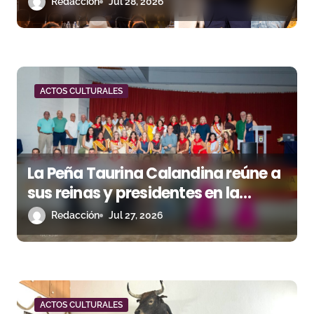
Redacción
Jul 28, 2026
t
r
a
d
ACTOS CULTURALES
a
s
La Peña Taurina Calandina reúne a
sus reinas y presidentes en la
celebración de su 50.º aniversario
Redacción
Jul 27, 2026
ACTOS CULTURALES