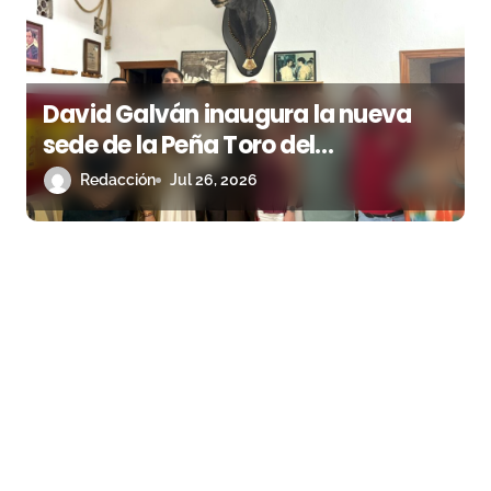
David Galván inaugura la nueva
sede de la Peña Toro del
Aguardiente de San Roque
Redacción
Jul 26, 2026