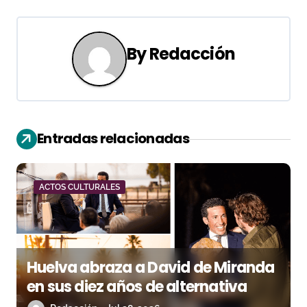
e
g
By
Redacción
a
c
i
Entradas relacionadas
ó
n
ACTOS CULTURALES
d
e
e
Huelva abraza a David de Miranda
n
en sus diez años de alternativa