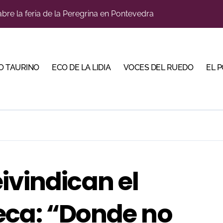
bre la feria de la Peregrina en Pontevedra
llaseca el sueño de vestirse de luces ante los suyos
bella y sale reforzado junto a Manzanares y Morante
a Plaza Real y abre la Puerta Grande en El Puerto
O TAURINO
ECO DE LA LIDIA
VOCES DEL RUEDO
EL 
ca en una noche marcada por la dureza de Monteviejo
diano y Diego Tebas en una apertura de la Albahaca marcad
 Mir sobre el buen juego de Los Maños en el arranque de Hu
tiembre de desafíos y variedad ganadera
e a ganar terreno tras su paso por Madrid
ivindican el
bre la tercera tarde de Morante en la temporada portuense
eca: “Donde no