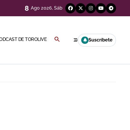
8
Ago 2026, Sáb
Buscar:
PODCAST DE TOROLIVE
Suscríbete
BOTÓN DE BÚSQUEDA
a por el buen juego de Los Maños
esca