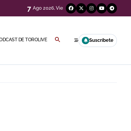
7
Ago 2026, Vie
eren venir a esta feria»
ágenes)
Buscar:
PODCAST DE TOROLIVE
Suscríbete
a CF
BOTÓN DE BÚSQUEDA
genes desde el campo)
a Rey