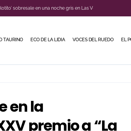
n el cuadro de honor de las Colombinas 2026
e de Tauroemoción en Huesca: «Todas las figuras del toreo qui
orino Martín para su regreso a Huesca trece años después (Im
O TAURINO
ECO DE LA LIDIA
VOCES DEL RUEDO
EL 
blanquiazul con descuentos y una corrida homenaje al Málag
illeros en una feria que vuelve a mirar al futuro
cigrande para Morante y Manzanares en Illumbe (Vídeo e imá
 Almendralejo para impulsar la corrida de la Piedad
, gastronomía y talento de la tierra en La Malagueta
e en la
ma su temporada de figura y el palco niega el premio a Roc
XXV premio a “La