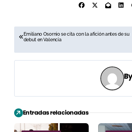
N
Emiliano Osornio se cita con la afición antes de su
debut en Valencia
a
v
e
B
g
a
c
Entradas relacionadas
i
ó