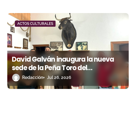
ACTOS CULTURALES
David Galván inaugura la nueva
sede de la Peña Toro del
Aguardiente de San Roque
Redacción
Jul 26, 2026