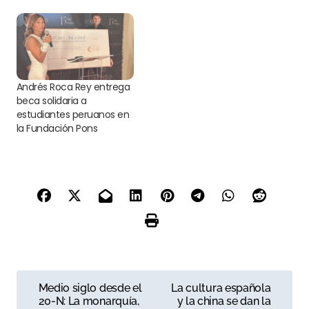
estandarte de libertad y un
símbolo de resistencia."
Andrés Roca Rey entrega
beca solidaria a
estudiantes peruanos en
la Fundación Pons
N
Medio siglo desde el
La cultura española
20-N: La monarquía,
y la china se dan la