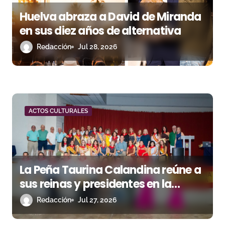
e
Huelva abraza a David de Miranda
n
en sus diez años de alternativa
t
Redacción
Jul 28, 2026
r
a
d
ACTOS CULTURALES
a
s
La Peña Taurina Calandina reúne a
sus reinas y presidentes en la
celebración de su 50.º aniversario
Redacción
Jul 27, 2026