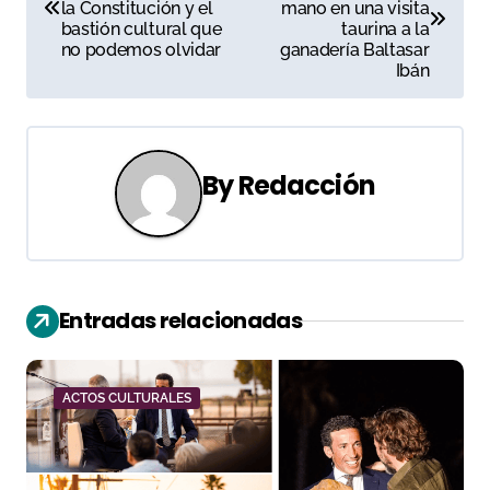
a
la Constitución y el
mano en una visita
bastión cultural que
taurina a la
v
no podemos olvidar
ganadería Baltasar
Ibán
e
g
a
By
Redacción
c
i
ó
Entradas relacionadas
n
d
ACTOS CULTURALES
e