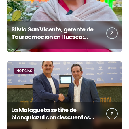
Silvia San Vicente, gerente de
Tauroemoción en Huesca:
«Todas las figuras del toreo
quieren venir a esta feria»
NOTICIAS
La Malagueta se tiñe de
blanquiazul con descuentos
y una corrida homenaje al