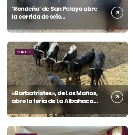
‘Rondeño’ de San Pelayo abre
la corrida de seis
rejoneadores en El Puerto de
Santa María esta noche
SORTEO
«Barbatristes», de Los Maños,
abre la feria de La Albahaca
de Huesca