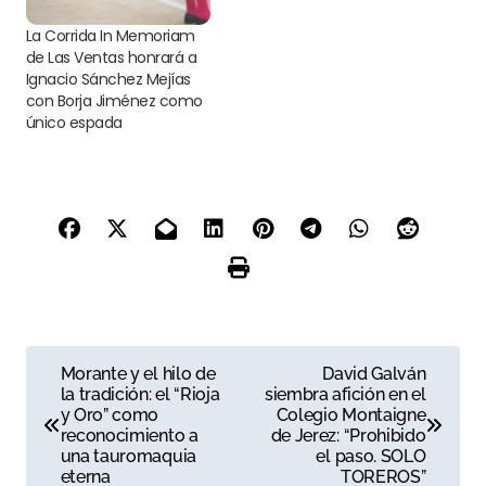
La Corrida In Memoriam
de Las Ventas honrará a
Ignacio Sánchez Mejías
con Borja Jiménez como
único espada
N
Morante y el hilo de
David Galván
la tradición: el “Rioja
siembra afición en el
a
y Oro” como
Colegio Montaigne
reconocimiento a
de Jerez: “Prohibido
v
una tauromaquia
el paso. SOLO
eterna
TOREROS”