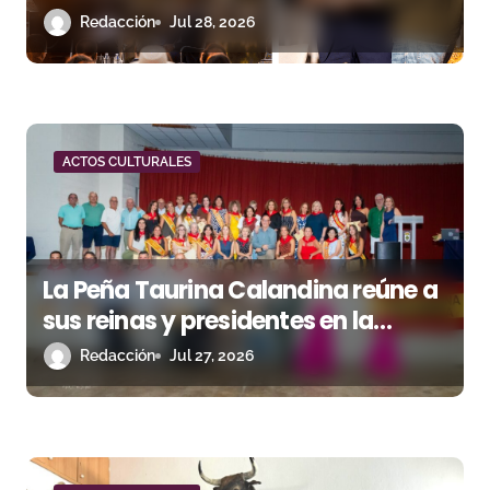
t
Redacción
Jul 28, 2026
r
a
d
ACTOS CULTURALES
a
s
La Peña Taurina Calandina reúne a
sus reinas y presidentes en la
celebración de su 50.º aniversario
Redacción
Jul 27, 2026