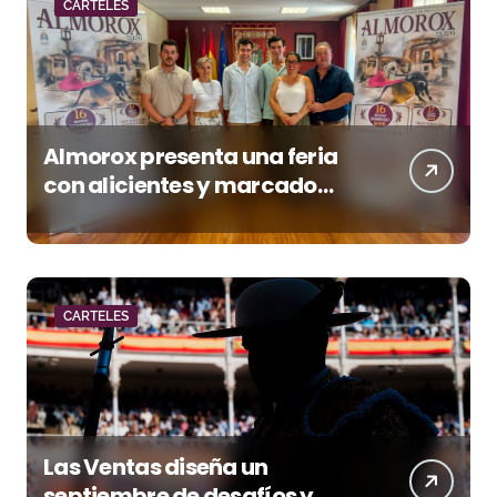
CARTELES
Almorox presenta una feria
con alicientes y marcado
acento torista
CARTELES
Las Ventas diseña un
septiembre de desafíos y