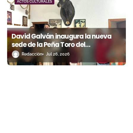
ACTOS CULTURALES
David Galván inaugura la nueva
sede de la Peña Toro del
Aguardiente de San Roque
Redacción
Jul 26, 2026