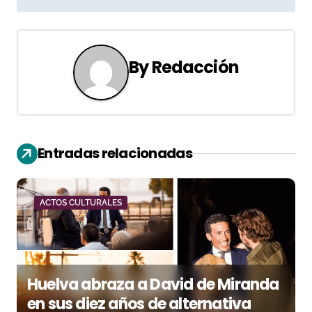
e
g
a
By
Redacción
c
i
ó
Entradas relacionadas
n
d
ACTOS CULTURALES
e
e
Huelva abraza a David de Miranda
n
en sus diez años de alternativa